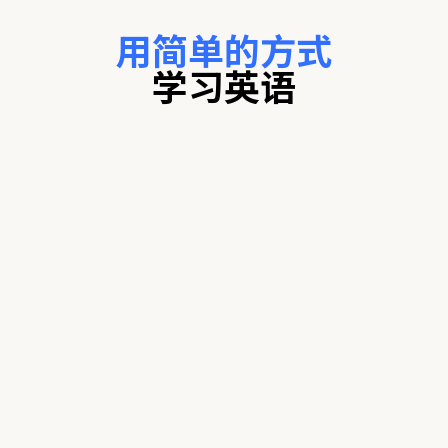
用简单的方式
学习英语
清晰的发音
学习英语发音的运作方式，
让你说得更清楚、更有自信。
实用的课程内容
简短而专注的课程，
用清楚、有逻辑的方式讲解英语。